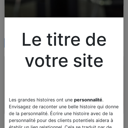
Pièce pour tv SAMSUNG
Pièce pour tv SAMSUNG
LE40C530F1W 2 HAUT
LE40C530F1W NAPPE
PARLEUR
LVSD BN96-13171C
Pièce pour tv SAMSUNG
Pièce pour tv SAMSUNG
Le titre de
LE40C530F1W 2 HAUT
LE40C530F1W NAPPE LVSD
PARLEUR
BN96-13171C
Tester d'occasion
Tester d'occasion
15,00
€
15,00
€
votre site
Les grandes histoires ont une
personnalité
.
Envisagez de raconter une belle histoire qui donne
de la personnalité. Écrire une histoire avec de la
Pièce pour tv SAMSUNG
Pièce pour tv SAMSUNG
personnalité pour des clients potentiels aidera à
LE40C530F1W CARTE T-
LE40C530F1W CARTE
établir un lien relationnel. Cela se traduit par de