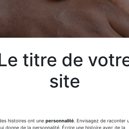
Le titre de votr
Exp
site
vot
vos
des histoires ont une
personnalité
. Envisagez de raconter u
liv
qui donne de la personnalité. Écrire une histoire avec de la