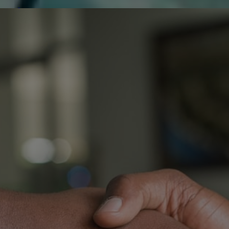
de réparer...Electronique 66 est heureux
0
0
de nous
Contactez-nous
Blog infos
Tous les produits
THOMSON 48FA5413 CA
PW210AA
T
C
0
O
T