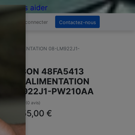
 de vous aider
Se connecter
Contactez-nous
RTE ALIMENTATION 08-LM922J1-
HOMSON 48FA5413
ARTE ALIMENTATION
8-LM922J1-PW210AA
(0 avis)
ffre :
55,00
€
TC