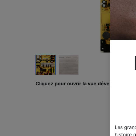
Cliquez pour ouvrir la vue développée.
Les gran
histoire 