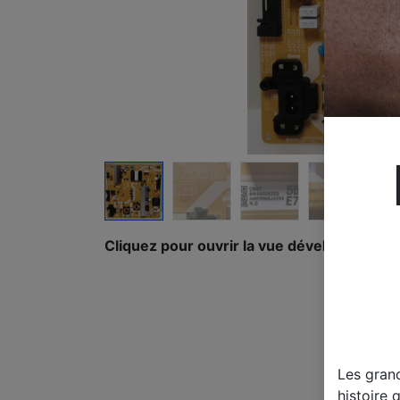
Cliquez pour ouvrir la vue développée.
Les gran
histoire 