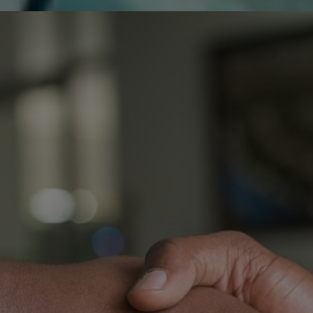
de réparer...Electronique 66 est heureux
0
0
de nous
Contactez-nous
Blog infos
Tous les produits
SAMSUNG UE49RU7305K
Q / R
U
A
0
O