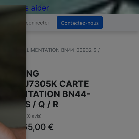
 de vous aider
Se connecter
Contactez-nous
 CARTE ALIMENTATION BN44-00932 S /
SAMSUNG
E49RU7305K CARTE
LIMENTATION BN44-
0932 S / Q / R
(0 avis)
ffre :
65,00
€