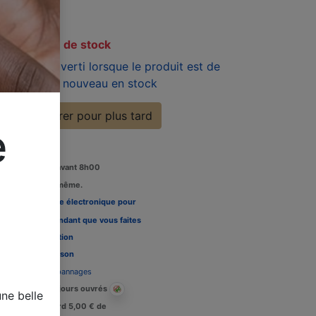
TC
En rupture de stock
Soyez averti lorsque le produit est de
nouveau en stock
Enregistrer pour plus tard
e
Commandez avant 8h00
édition le jour même.
Louez une carte électronique pour
re télévision pendant que vous faites
 tests, Voir l'
option
Délais de livraison
Assistance dépannages
Livraison : 2-3 jours ouvrés
ne belle
Crédit de retard 5,00 € de