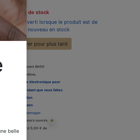
En rupture de stock
Soyez averti lorsque le produit est de
nouveau en stock
Enregistrer pour plus tard
e
Commandez avant 8h00
édition le jour même.
Louez une carte électronique pour
re télévision pendant que vous faites
 tests, Voir l'
option
Délais de livraison
Assistance dépannages
Livraison : 2-3 jours ouvrés
Crédit de retard 5,00 € de
ne belle
raisons.