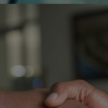
de réparer...Electronique 66 est heureux
0
0
de nous
Contactez-nous
Blog infos
Tous les produits
SAMSUNG UE48JU5000
U
A
3
O
T