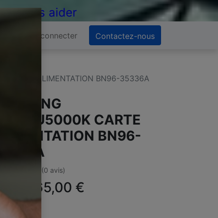
 de vous aider
Se connecter
Contactez-nous
K CARTE ALIMENTATION BN96-35336A
SAMSUNG
E48JU5000K CARTE
LIMENTATION BN96-
5336A
(0 avis)
ffre :
65,00
€
TC