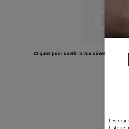
Cliquez pour ouvrir la vue développée.
Les gran
histoire 