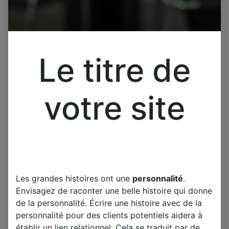
Le titre de
votre site
Cliquez pour ouvrir la vue développée.
Réparation de votre carte
Les grandes histoires ont une
personnalité
.
d'alimentation de votre
Envisagez de raconter une belle histoire qui donne
de la personnalité. Écrire une histoire avec de la
télévision
personnalité pour des clients potentiels aidera à
(0 avis)
établir un lien relationnel. Cela se traduit par de