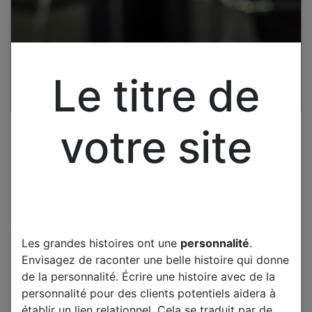
Le titre de
votre site
Cliquez pour ouvrir la vue développée.
Les grandes histoires ont une
personnalité
.
PHILIPS 25PF5321/12 CARTE
Envisagez de raconter une belle histoire qui donne
ALIMENTATION 3122 133
de la personnalité. Écrire une histoire avec de la
32834
personnalité pour des clients potentiels aidera à
établir un lien relationnel. Cela se traduit par de