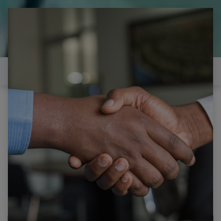
il est temps de
réparer...Electronique 66 est
heureux de vous aider
Contactez-nous
Tous les produits
PHILIPS 25PF5321/12 CARTE ALIMENTATION 3122
133 32834