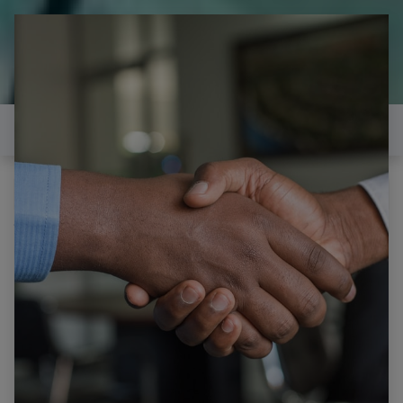
il est temps de
réparer...Electronique 66 est
heureux de vous aider
Contactez-nous
Tous les produits
Régulateur de tension
LM7812CT 7812 REGULATEUR DE TENSION +12V
1.5A TO3