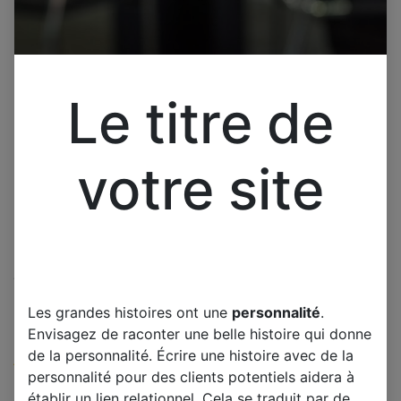
Le titre de
votre site
Cliquez pour ouvrir la vue développée.
LM7812CT 7812 REGULATEUR
Les grandes histoires ont une
personnalité
.
DE TENSION +12V 1.5A TO3
Envisagez de raconter une belle histoire qui donne
de la personnalité. Écrire une histoire avec de la
(0 avis)
personnalité pour des clients potentiels aidera à
Offre :
3,00
€
établir un lien relationnel. Cela se traduit par de