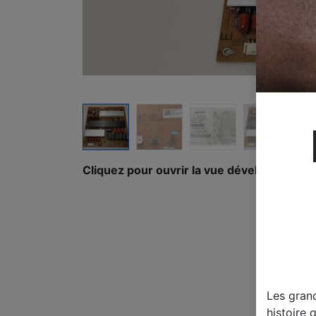
Cliquez pour ouvrir la vue développée.
Les gran
histoire 