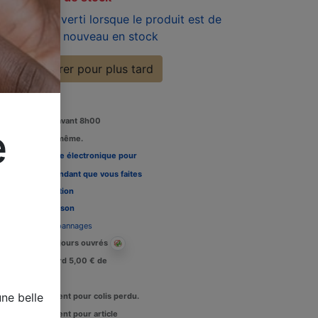
Soyez averti lorsque le produit est de
nouveau en stock
Enregistrer pour plus tard
Commandez avant 8h00
e
édition le jour même.
Louez une carte électronique pour
re télévision pendant que vous faites
 tests, Voir l'
option
Délais de livraison
Assistance dépannages
Livraison : 2-3 jours ouvrés
Crédit de retard 5,00 € de
raisons.
ne belle
Remboursement pour colis perdu.
Remboursement pour article