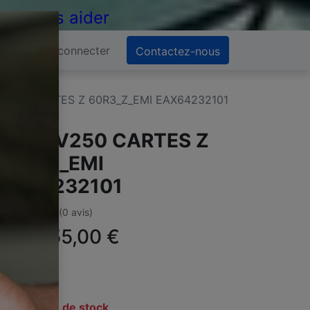
 de vous aider
Se connecter
Contactez-nous
V250 CARTES Z 60R3_Z_EMI EAX64232101
G 60PV250 CARTES Z
0R3_Z_EMI
AX64232101
(0 avis)
ffre :
55,00
€
TC
En rupture de stock