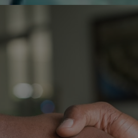
de réparer...Electronique 66 est heureux
0
0
de nous
Contactez-nous
Blog infos
Tous les produits
LG 60P
L
6
E
O
T