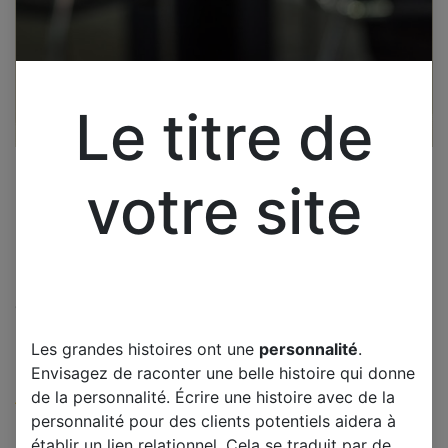
Le titre de
votre site
Cliquez pour ouvrir la vue développée.
IIYAMA PL4071UH CARTE T-
Les grandes histoires ont une
personnalité
.
CON 0E88441E18 117
Envisagez de raconter une belle histoire qui donne
de la personnalité. Écrire une histoire avec de la
(0 avis)
personnalité pour des clients potentiels aidera à
Offre :
30,00
€
établir un lien relationnel. Cela se traduit par de