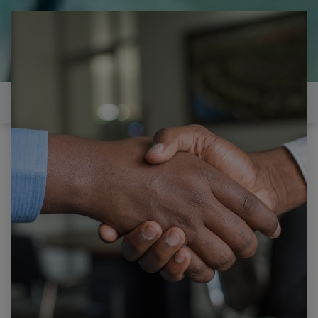
il est temps de
réparer...Electronique 66 est
heureux de vous aider
Contactez-nous
Tous les produits
IIYAMA PL4071UH CARTE T-CON 0E88441E18 117