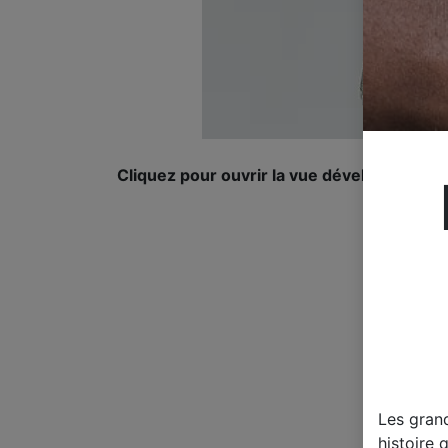
Cliquez pour ouvrir la vue développée.
Les gran
histoire 