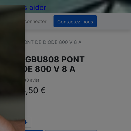
 de vous aider
Se connecter
Contactez-nous
GBU808 PONT DE DIODE 800 V 8 A
BU8K GBU808 PONT
E DIODE 800 V 8 A
(0 avis)
ffre :
3,50
€
TC