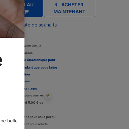
AJOUTER AU
ACHETER
PANIER
MAINTENANT
outer à la liste de souhaits
Commandez avant 8h00
e
édition le jour même.
Louez une carte électronique pour
re télévision pendant que vous faites
 tests, Voir l'
option
Délais de livraison
Assistance dépannages
Livraison : 2-3 jours ouvrés
Crédit de retard 5,00 € de
raisons.
Remboursement pour colis perdu.
ne belle
Remboursement pour article