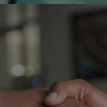
de réparer...Electronique 66 est heureux
0
0
de nous
Contactez-nous
Blog infos
Tous les produits
GBU8K 
G
D
O
T