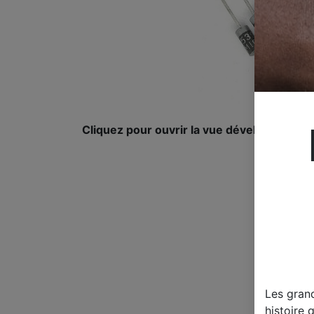
Cliquez pour ouvrir la vue développée.
Les gran
histoire 