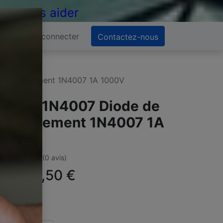
 de vous aider
Se connecter
Contactez-nous
e redressement 1N4007 1A 1000V
iodes 1N4007 Diode de
edressement 1N4007 1A
000V
(0 avis)
ffre :
1,50
€
TC