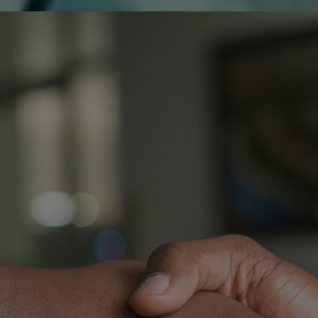
de réparer...Electronique 66 est heureux
0
0
de nous
Contactez-nous
Blog infos
Tous les produits
Diodes 1N4007 Diode d
D
r
1
O
T