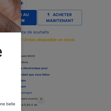
AJOUTER AU
ACHETER
PANIER
MAINTENANT
outer à la liste de souhaits
iquement 1 Unités disponible en stock.
e
Commandez avant 8h00
édition le jour même.
Louez une carte électronique pour
re télévision pendant que vous faites
 tests, Voir l'
option
Délais de livraison
Assistance dépannages
Livraison : 2-3 jours ouvrés
ne belle
Crédit de retard 5,00 € de