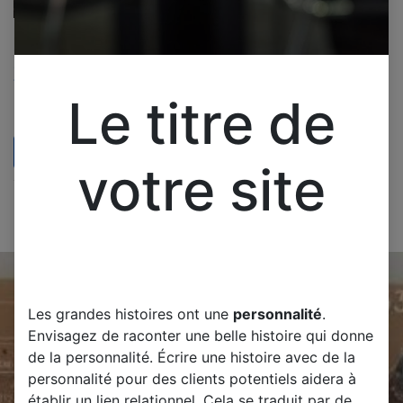
PROLINE L3235HD LED
CARTE ALIMENTATION
CARTE MERE
TP.S506.PB801
Le titre de
Pièces pour télévision
PROLINE L3235HD LED
CARTE ALIMENTATION CARTE
MERE TP.S506.PB801 Testé
65,00
€
d'occasion
votre site
Les grandes histoires ont une
personnalité
.
Envisagez de raconter une belle histoire qui donne
de la personnalité. Écrire une histoire avec de la
personnalité pour des clients potentiels aidera à
établir un lien relationnel. Cela se traduit par de