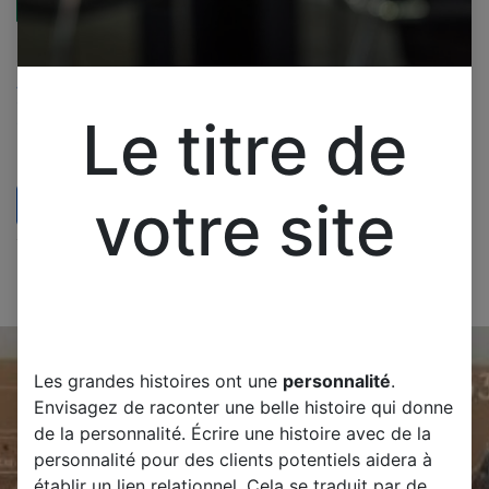
ESSENTIEL KEA 8000375
CARTER MERE
ALIMENTATION
CV9202H-DPW
Le titre de
CVB42001
Pièces pour télévision
ESSENTIEL KEA 8000375
CARTER MERE
votre site
ALIMENTATION CV9202H-
50,00
€
DPW CVB42001 Testé
d'occasion
Les grandes histoires ont une
personnalité
.
Envisagez de raconter une belle histoire qui donne
de la personnalité. Écrire une histoire avec de la
personnalité pour des clients potentiels aidera à
établir un lien relationnel. Cela se traduit par de