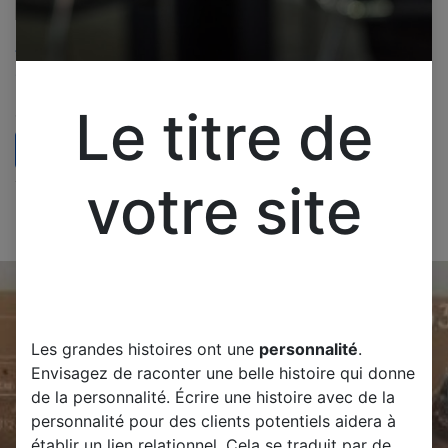
MSI CARTE MERE
715GA598-MOC-T01-
005K
Pièces pour télévision MSI
Le titre de
CARTE MERE 715GA598-
MOC-T01-005K Testé
d'occasion
30,00
€
votre site
Les grandes histoires ont une
personnalité
.
Envisagez de raconter une belle histoire qui donne
de la personnalité. Écrire une histoire avec de la
personnalité pour des clients potentiels aidera à
établir un lien relationnel. Cela se traduit par de