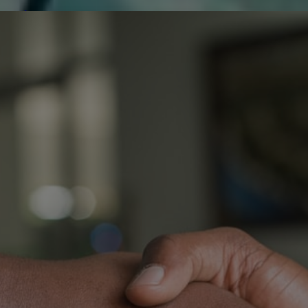
de réparer...Electronique 66 est heureux
0
0
de nous
Contactez-nous
Blog infos
ts
Instrument de mesure
Trier par :
Multimèt
UT116C,