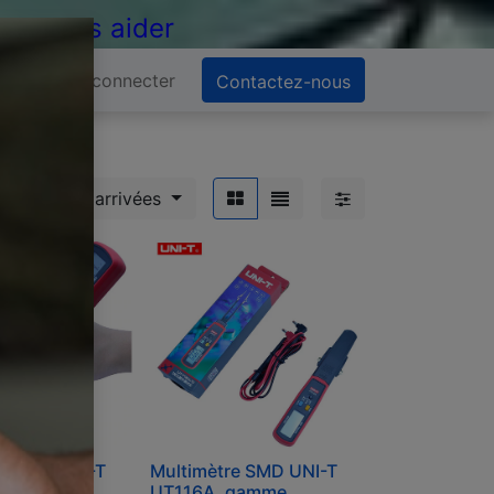
 de vous aider
Se connecter
Contactez-nous
Nouvelles arrivées
re SMD UNI-T
Multimètre SMD UNI-T
 gamme
UT116A, gamme