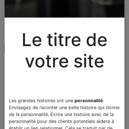
MOSFET XKT-1511 High-
power wireless charging
three-terminal output IC
MOSFET 25F60CPM TO-
30W high power OTL
220F 600V 25A
Le titre de
MOSFET XKT-1511 High-
MOSFET 25F60CPM TO-220F
power wireless charging
600V 25A
three-terminal output IC 30W
high power OTL
Les images sont fournies à
3,00
€
4,00
€
titre indicatif
votre site
Les images sont fournies à
Voir les caractéristiques du
titre indicatif
produit
Voir les caractéristiques du
produit
Les grandes histoires ont une
personnalité
.
Envisagez de raconter une belle histoire qui donne
de la personnalité. Écrire une histoire avec de la
personnalité pour des clients potentiels aidera à
Mosfet T70R380P 750V
établir un lien relationnel. Cela se traduit par de