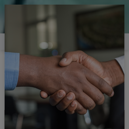
il est temps de
réparer...Electronique 66 est
heureux de vous aider
Contactez-nous
Tous les produits
PANASONIC TH-50PZ800E CARTE BUFFER