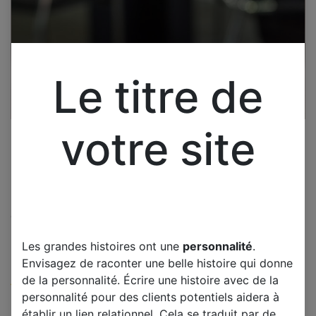
Le titre de
votre site
Cliquez pour ouvrir la vue développée.
PANASONIC TH-50PZ800E
Les grandes histoires ont une
personnalité
.
CARTE BUFFER
Envisagez de raconter une belle histoire qui donne
de la personnalité. Écrire une histoire avec de la
(0 avis)
personnalité pour des clients potentiels aidera à
Offre :
45,00
€
établir un lien relationnel. Cela se traduit par de