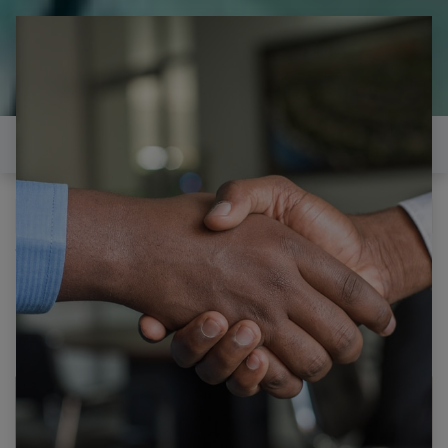
il est temps de
réparer...Electronique 66 est
heureux de vous aider
Contactez-nous
Tous les produits
LG 42PG2500 CARTE T-CON LGE PDP 080703
42G1A_CTRL EAX50220802 EBR50219803