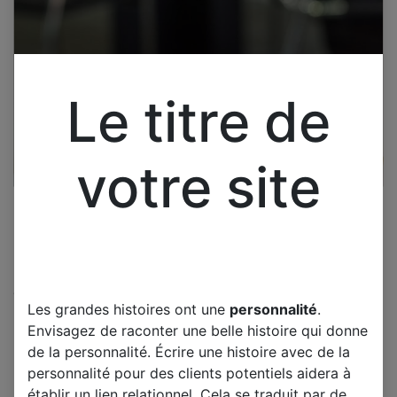
Le titre de
votre site
Cliquez pour ouvrir la vue développée.
Les grandes histoires ont une
personnalité
.
LG 42PG2500 CARTE T-CON
Envisagez de raconter une belle histoire qui donne
LGE PDP 080703
de la personnalité. Écrire une histoire avec de la
42G1A_CTRL EAX50220802
personnalité pour des clients potentiels aidera à
établir un lien relationnel. Cela se traduit par de