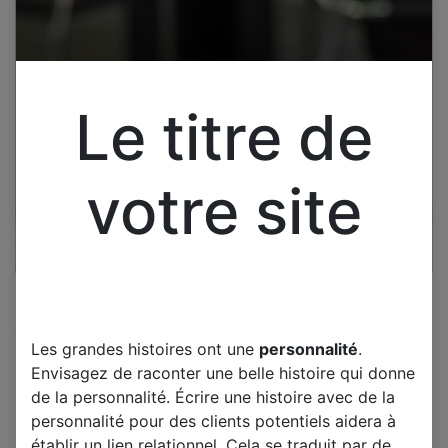
Le titre de
votre site
Cliquez pour ouvrir la vue développée.
Les grandes histoires ont une
personnalité
.
SAMSUNG HPT5034XXAA
Envisagez de raconter une belle histoire qui donne
CARTE T-CON LJ41-04776A
de la personnalité. Écrire une histoire avec de la
LJ92-01452A
personnalité pour des clients potentiels aidera à
établir un lien relationnel. Cela se traduit par de