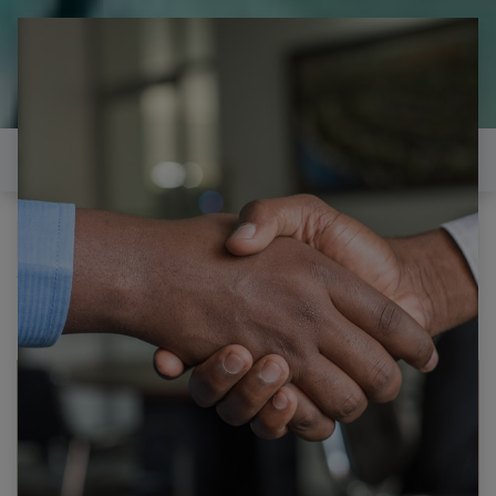
il est temps de
réparer...Electronique 66 est
heureux de vous aider
Contactez-nous
Tous les produits
SAMSUNG HPT5034XXAA CARTE T-CON LJ41-
04776A LJ92-01452A