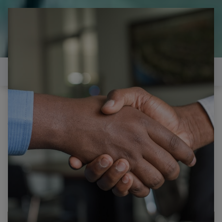
il est temps de
réparer...Electronique 66 est
heureux de vous aider
Contactez-nous
Tous les produits
PHILIPS 50PFP5532D-12 50" HD W2 X-MAIN 2L
LJ41-04216A R2.9