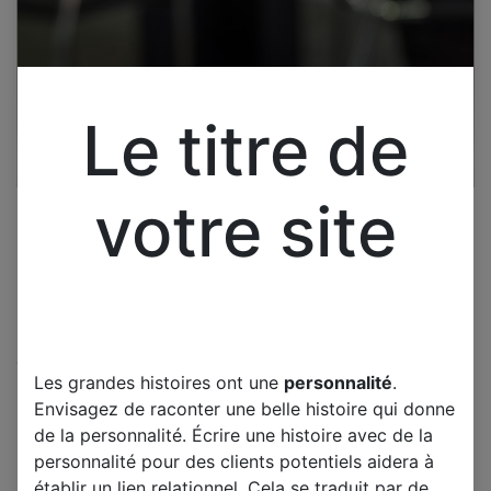
Le titre de
votre site
Cliquez pour ouvrir la vue développée.
Les grandes histoires ont une
personnalité
.
PHILIPS 50PFP5532D-12 50"
Envisagez de raconter une belle histoire qui donne
HD W2 X-MAIN 2L LJ41-
de la personnalité. Écrire une histoire avec de la
04216A R2.9
personnalité pour des clients potentiels aidera à
établir un lien relationnel. Cela se traduit par de