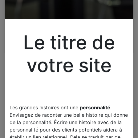
Le titre de
votre site
Cliquez pour ouvrir la vue développée.
Les grandes histoires ont une
personnalité
.
SAUTER FOUR VENTILATEUR
Envisagez de raconter une belle histoire qui donne
MOTEUR TANGENTIEL
de la personnalité. Écrire une histoire avec de la
personnalité pour des clients potentiels aidera à
(0 avis)
établir un lien relationnel. Cela se traduit par de