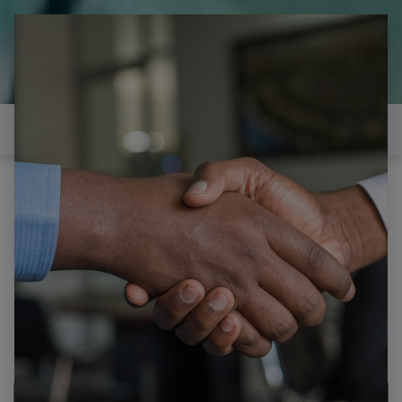
il est temps de
réparer...Electronique 66 est
heureux de vous aider
Contactez-nous
Tous les produits
SAUTER FOUR VENTILATEUR MOTEUR
TANGENTIEL