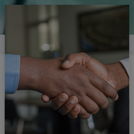
il est temps de
réparer...Electronique 66 est
heureux de vous aider
Contactez-nous
Tous les produits
LG 42LB5610 CARTE ALIMENTATION EAX65423701
2.1