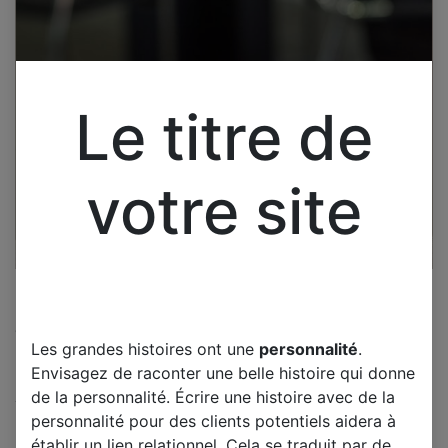
Le titre de
votre site
Cliquez pour ouvrir la vue développée.
Les grandes histoires ont une
personnalité
.
LG 42LB5610 CARTE
Envisagez de raconter une belle histoire qui donne
ALIMENTATION
de la personnalité. Écrire une histoire avec de la
EAX65423701 2.1
personnalité pour des clients potentiels aidera à
établir un lien relationnel. Cela se traduit par de