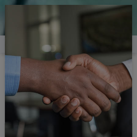
il est temps de
réparer...Electronique 66 est
heureux de vous aider
Contactez-nous
Tous les produits
JVC CARTE INVECTEUR VESTEL 17CON13