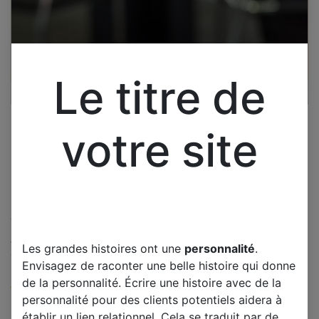
Le titre de
votre site
Cliquez pour ouvrir la vue développée.
JVC CARTE INVECTEUR
Les grandes histoires ont une
personnalité
.
VESTEL 17CON13
Envisagez de raconter une belle histoire qui donne
de la personnalité. Écrire une histoire avec de la
(0 avis)
personnalité pour des clients potentiels aidera à
Offre :
40,00
€
établir un lien relationnel. Cela se traduit par de