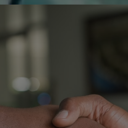
de réparer...Electronique 66 est heureux
0
0
de nous
Contactez-nous
Blog infos
Tous les produits
? LG 5
?
P
O
T