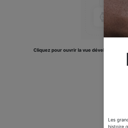
Cliquez pour ouvrir la vue développée.
Les gran
histoire 