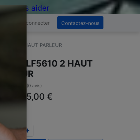
 de vous aider
Se connecter
Contactez-nous
5LF5610 2 HAUT PARLEUR
 LG 55LF5610 2 HAUT
ARLEUR
(0 avis)
ffre :
15,00
€
TC