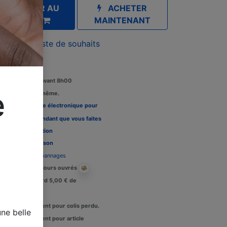
AJOUTER AU
ACHETER
PANIER
MAINTENANT
outer à la liste de souhaits
Commandez avant 8h00
e
édition le jour même.
Louez une carte électronique pour
re télévision pendant que vous faites
 tests, Voir l'
option
Délais de livraison
Assistance dépannages
Livraison : 2-3 jours ouvrés
Crédit de retard 5,00 € de
raisons.
Remboursement pour colis perdu.
ne belle
Remboursement pour article