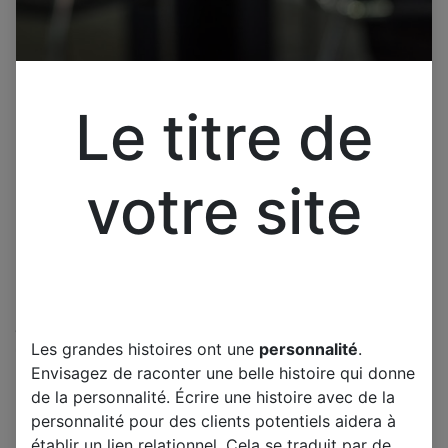
Le titre de
votre site
Cliquez pour ouvrir la vue développée.
Les grandes histoires ont une
personnalité
.
TUBE EL509 1 TUBES ET
Envisagez de raconter une belle histoire qui donne
LAMPE VINTAGE NEUVE
de la personnalité. Écrire une histoire avec de la
Soquet magnoval
personnalité pour des clients potentiels aidera à
établir un lien relationnel. Cela se traduit par de