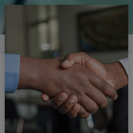
il est temps de
réparer...Electronique 66 est
heureux de vous aider
Contactez-nous
Tous les produits
TUBE EL509 1 TUBES ET LAMPE VINTAGE NEUVE
Soquet magnoval