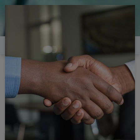
il est temps de
réparer...Electronique 66 est
heureux de vous aider
Contactez-nous
Tous les produits
LG 42LB5610 CARTE T-CON V14 42 DRD 6870C-
0480A