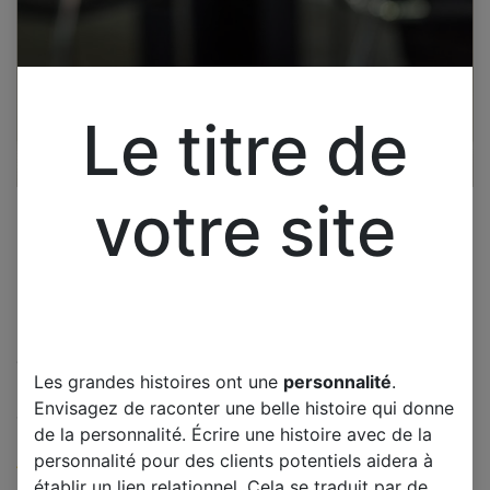
Le titre de
votre site
Cliquez pour ouvrir la vue développée.
Les grandes histoires ont une
personnalité
.
LG 42LB5610 CARTE T-CON
Envisagez de raconter une belle histoire qui donne
V14 42 DRD 6870C-0480A
de la personnalité. Écrire une histoire avec de la
personnalité pour des clients potentiels aidera à
(0 avis)
établir un lien relationnel. Cela se traduit par de