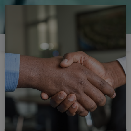
il est temps de
réparer...Electronique 66 est
heureux de vous aider
Contactez-nous
Tous les produits
BRANDT B3207LD CARTE INVERTER SSI320_4UA01