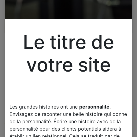
Le titre de
votre site
Cliquez pour ouvrir la vue développée.
BRANDT B3207LD CARTE
Les grandes histoires ont une
personnalité
.
INVERTER SSI320_4UA01
Envisagez de raconter une belle histoire qui donne
de la personnalité. Écrire une histoire avec de la
(0 avis)
personnalité pour des clients potentiels aidera à
Offre :
25,00
€
établir un lien relationnel. Cela se traduit par de