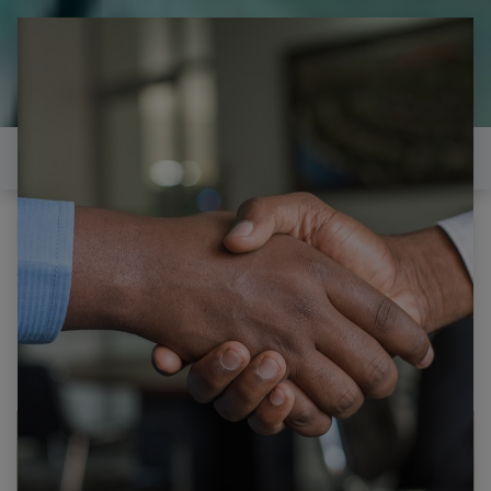
il est temps de
réparer...Electronique 66 est
heureux de vous aider
Contactez-nous
Tous les produits
LG 65SJ850V CARTE T-CON LC650EQF-DKW1-
8W2 6870C-0700C