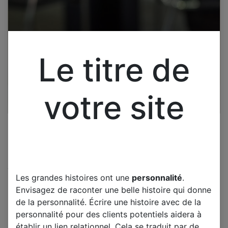
Le titre de
votre site
Cliquez pour ouvrir la vue développée.
Les grandes histoires ont une
personnalité
.
LG 65SJ850V CARTE T-CON
Envisagez de raconter une belle histoire qui donne
LC650EQF-DKW1-8W2
de la personnalité. Écrire une histoire avec de la
6870C-0700C
personnalité pour des clients potentiels aidera à
établir un lien relationnel. Cela se traduit par de