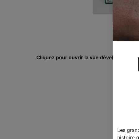
Cliquez pour ouvrir la vue développée.
Les gran
histoire 