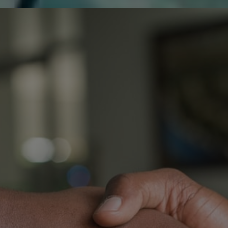
de réparer...Electronique 66 est heureux
0
0
de nous
Contactez-nous
Blog infos
Tous les produits
THOMSON 55UA6404W 
C
O
T