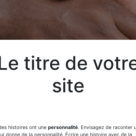
Aj
Le titre de votr
Exp
site
vot
vos
des histoires ont une
personnalité
. Envisagez de raconter u
liv
qui donne de la personnalité. Écrire une histoire avec de la