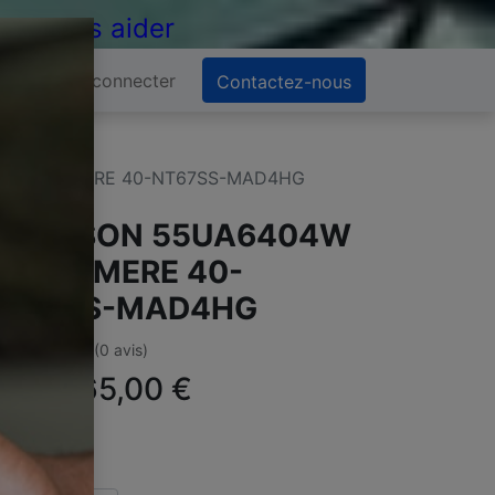
 de vous aider
Se connecter
Contactez-nous
CARTE MERE 40-NT67SS-MAD4HG
THOMSON 55UA6404W
ARTE MERE 40-
NT67SS-MAD4HG
(0 avis)
ffre :
65,00
€
TC