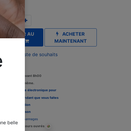
TC
AJOUTER AU
ACHETER
PANIER
MAINTENANT
e
outer à la liste de souhaits
Commandez avant 8h00
édition le jour même.
Louez une carte électronique pour
re télévision pendant que vous faites
 tests, Voir l'
option
Délais de livraison
Assistance dépannages
ne belle
Livraison : 2-3 jours ouvrés