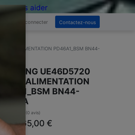
 de vous aider
Se connecter
Contactez-nous
ARTE ALIMENTATION PD46A1_BSM BN44-
AMSUNG UE46D5720
ARTE ALIMENTATION
D46A1_BSM BN44-
0423A
(0 avis)
ffre :
65,00
€