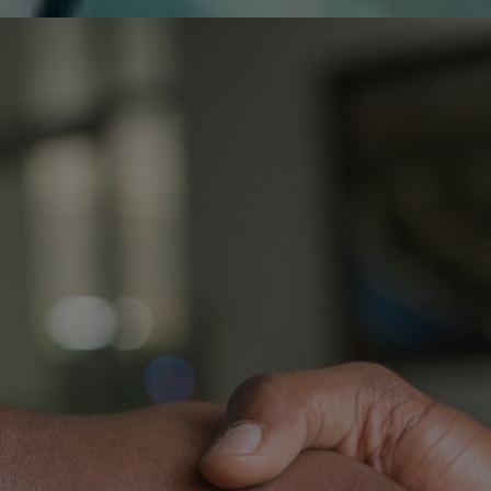
de réparer...Electronique 66 est heureux
0
0
de nous
Contactez-nous
Blog infos
Tous les produits
SAMSUNG UE46D5720 C
00423A
S
C
P
0
O