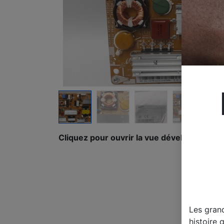
Cliquez pour ouvrir la vue développée.
Les gran
histoire 