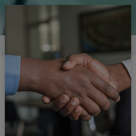
il est temps de
réparer...Electronique 66 est
heureux de vous aider
Contactez-nous
Tous les produits
TOSHIBA 49U6763DG CARTE ALIMENTATION
VESTEL 171IPS72