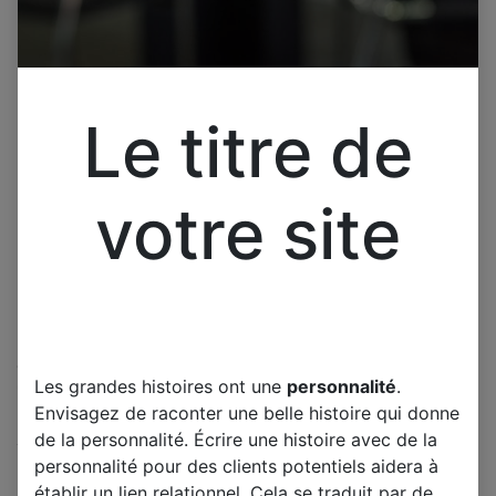
Le titre de
votre site
Cliquez pour ouvrir la vue développée.
Les grandes histoires ont une
personnalité
.
TOSHIBA 49U6763DG CARTE
Envisagez de raconter une belle histoire qui donne
ALIMENTATION VESTEL
de la personnalité. Écrire une histoire avec de la
171IPS72
personnalité pour des clients potentiels aidera à
établir un lien relationnel. Cela se traduit par de