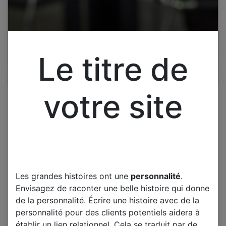
Le titre de
votre site
Cliquez pour ouvrir la vue développée.
Les grandes histoires ont une
personnalité
.
THOMSON 55UA6406B
Envisagez de raconter une belle histoire qui donne
CARTE MERE 40-NT67ES-
de la personnalité. Écrire une histoire avec de la
MAC4HG
personnalité pour des clients potentiels aidera à
établir un lien relationnel. Cela se traduit par de