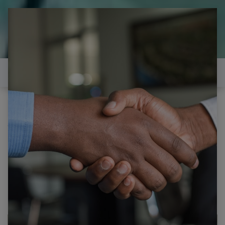
il est temps de
réparer...Electronique 66 est
heureux de vous aider
Contactez-nous
Tous les produits
THOMSON 55UA6406B CARTE MERE 40-NT67ES-
MAC4HG