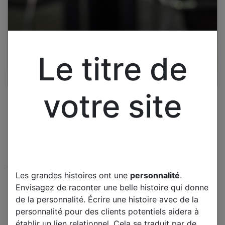
Le titre de
votre site
Cliquez pour ouvrir la vue développée.
Les grandes histoires ont une
personnalité
.
LG 42LE5310 CARTE T-CON
Envisagez de raconter une belle histoire qui donne
31T12-C04 T315HW05 VO/V1
de la personnalité. Écrire une histoire avec de la
CTRL BD
personnalité pour des clients potentiels aidera à
établir un lien relationnel. Cela se traduit par de