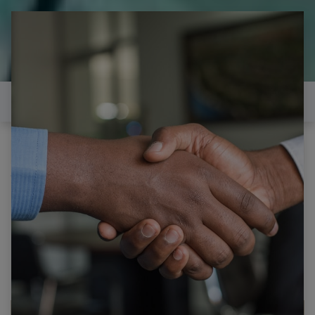
il est temps de
réparer...Electronique 66 est
heureux de vous aider
Contactez-nous
Tous les produits
LG 42LE5310 CARTE T-CON 31T12-C04 T315HW05
VO/V1 CTRL BD