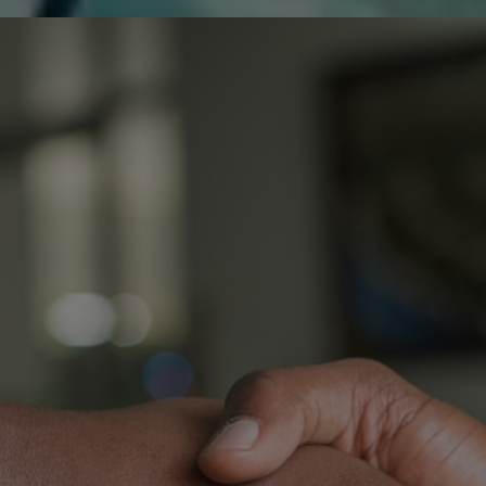
de réparer...Electronique 66 est heureux
0
0
de nous
Contactez-nous
Blog infos
Tous les produits
LG 55LM615S CARTE T-
TM120 VER
L
C
3
V
O