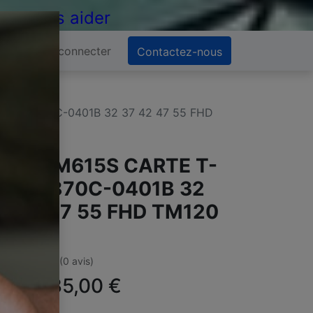
 de vous aider
Se connecter
Contactez-nous
CON 8870C-0401B 32 37 42 47 55 FHD
G 55LM615S CARTE T-
ON 8870C-0401B 32
7 42 47 55 FHD TM120
ER
(0 avis)
ffre :
35,00
€