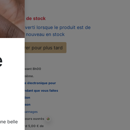
TC
En rupture de stock
Soyez averti lorsque le produit est de
nouveau en stock
Enregistrer pour plus tard
e
Commandez avant 8h00
édition le jour même.
Louez une carte électronique pour
re télévision pendant que vous faites
 tests, Voir l'
option
Délais de livraison
Assistance dépannages
Livraison : 2-3 jours ouvrés
ne belle
Crédit de retard 5,00 € de