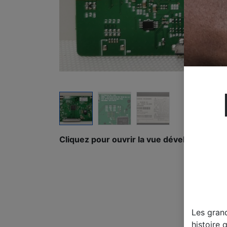
Cliquez pour ouvrir la vue développée.
Les gran
histoire 