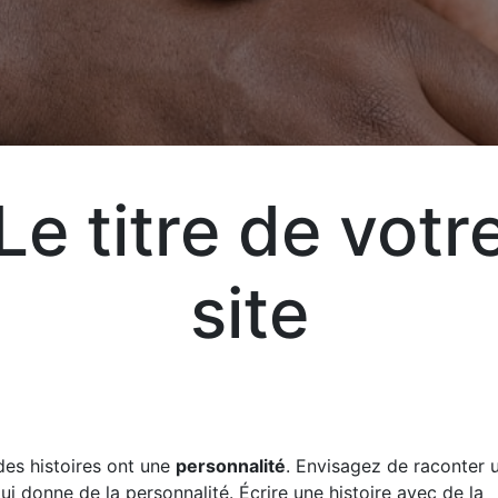
Aj
Le titre de votr
Exp
site
vot
vos
liv
des histoires ont une
personnalité
. Envisagez de raconter u
qui donne de la personnalité. Écrire une histoire avec de la