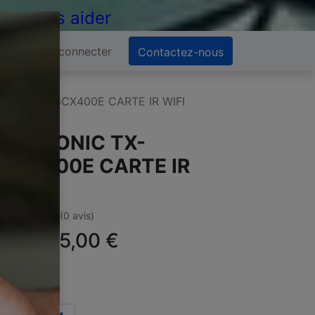
 de vous aider
Se connecter
Contactez-nous
NIC TX-48CX400E CARTE IR WIFI
ANASONIC TX-
8CX400E CARTE IR
IFI
(0 avis)
ffre :
15,00
€
TC