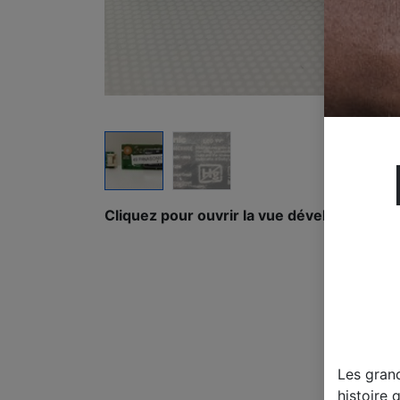
Cliquez pour ouvrir la vue développée.
Les gran
histoire 