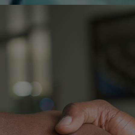
de réparer...Electronique 66 est heureux
0
0
de nous
Contactez-nous
Blog infos
Tous les produits
PANASO
P
4
W
O
T