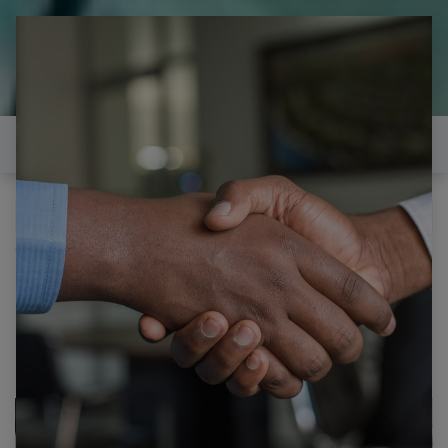
il est temps de
réparer...Electronique 66 est
heureux de vous aider
Contactez-nous
Tous les produits
LG 50LF5610 2 HAUT PARLEUR