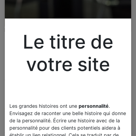
Le titre de
votre site
Cliquez pour ouvrir la vue développée.
LG 50LF5610 2 HAUT
PARLEUR
Les grandes histoires ont une
personnalité
.
(0 avis)
Envisagez de raconter une belle histoire qui donne
Offre :
20,00
€
de la personnalité. Écrire une histoire avec de la
personnalité pour des clients potentiels aidera à
TTC
établir un lien relationnel. Cela se traduit par de