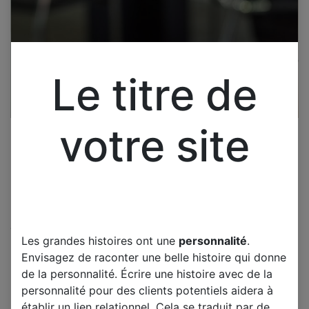
Le titre de
votre site
Cliquez pour ouvrir la vue développée.
Les grandes histoires ont une
personnalité
.
SAMSUNG PS51D550 2 HAUT
Envisagez de raconter une belle histoire qui donne
PARLEURS A8B021756 BN96-
de la personnalité. Écrire une histoire avec de la
1807C
personnalité pour des clients potentiels aidera à
établir un lien relationnel. Cela se traduit par de