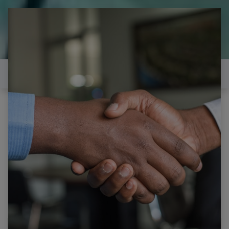
il est temps de
réparer...Electronique 66 est
heureux de vous aider
Contactez-nous
Tous les produits
SAMSUNG PS51D550 2 HAUT PARLEURS
A8B021756 BN96-1807C