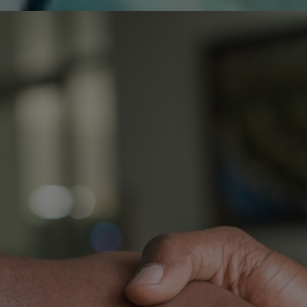
de réparer...Electronique 66 est heureux
0
0
de nous
Contactez-nous
Blog infos
Tous les produits
SAMSUNG UE40KU6000K
REV 1.3
U
A
0
O