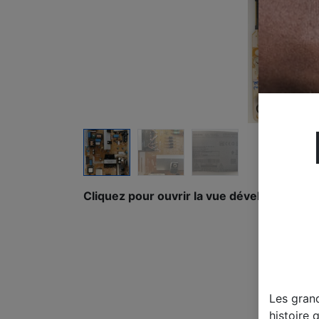
Cliquez pour ouvrir la vue développée.
Les gran
histoire 