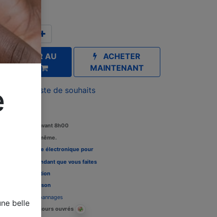
TC
AJOUTER AU
ACHETER
PANIER
MAINTENANT
e
outer à la liste de souhaits
Commandez avant 8h00
édition le jour même.
Louez une carte électronique pour
re télévision pendant que vous faites
 tests, Voir l'
option
Délais de livraison
Assistance dépannages
ne belle
Livraison : 2-3 jours ouvrés