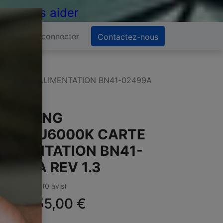
 de vous aider
Se connecter
Contactez-nous
 CARTE ALIMENTATION BN41-02499A
SAMSUNG
E40KU6000K CARTE
LIMENTATION BN41-
2499A REV 1.3
(0 avis)
ffre :
55,00
€