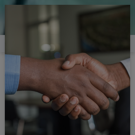
il est temps de
réparer...Electronique 66 est
heureux de vous aider
Contactez-nous
Tous les produits
SAMSUNG PS-42C96HD CARTE Y Y-MAIN LJ41-
04211A