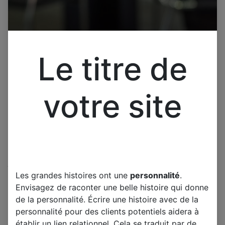
Le titre de
votre site
Cliquez pour ouvrir la vue développée.
Les grandes histoires ont une
personnalité
.
SAMSUNG PS-42C96HD
Envisagez de raconter une belle histoire qui donne
CARTE Y Y-MAIN LJ41-
de la personnalité. Écrire une histoire avec de la
04211A
personnalité pour des clients potentiels aidera à
établir un lien relationnel. Cela se traduit par de