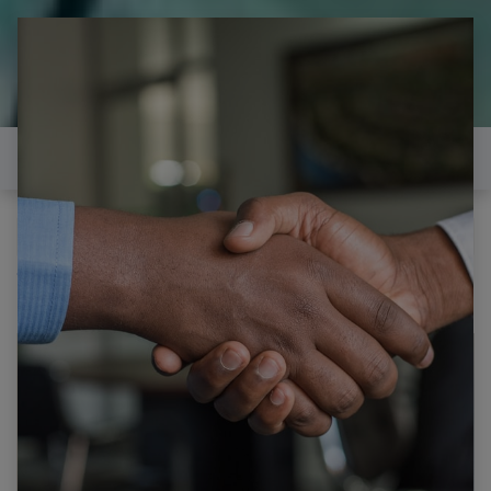
il est temps de
réparer...Electronique 66 est
heureux de vous aider
Contactez-nous
Tous les produits
SAMSUNG LE46B530 CARTE MERE BN41-01165A