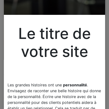
Le titre de
votre site
Cliquez pour ouvrir la vue développée.
SAMSUNG LE46B530 CARTE
Les grandes histoires ont une
personnalité
.
MERE BN41-01165A
Envisagez de raconter une belle histoire qui donne
de la personnalité. Écrire une histoire avec de la
(0 avis)
personnalité pour des clients potentiels aidera à
Offre :
45,00
€
établir un lien relationnel. Cela se traduit par de