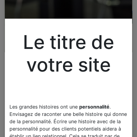
Le titre de
votre site
Cliquez pour ouvrir la vue développée.
Les grandes histoires ont une
personnalité
.
SAMSUNG PS42S5H CARTE Y
Envisagez de raconter une belle histoire qui donne
Y-BUFFER LJ41-05135A REV
de la personnalité. Écrire une histoire avec de la
R1.6
personnalité pour des clients potentiels aidera à
établir un lien relationnel. Cela se traduit par de