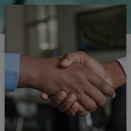
il est temps de
réparer...Electronique 66 est
heureux de vous aider
Contactez-nous
Tous les produits
SAMSUNG PS42S5H CARTE Y Y-BUFFER LJ41-
05135A REV R1.6