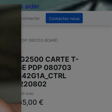
 de vous aider
Se connecter
Contactez-nous
-CON LGE PDP 080703 BOARD
02
G 42PG2500 CARTE T-
ON LGE PDP 080703
OARD 42G1A_CTRL
AX50220802
(0 avis)
ffre :
35,00
€