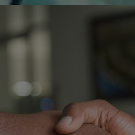
de réparer...Electronique 66 est heureux
0
0
de nous
Contactez-nous
Blog infos
Tous les produits
LG 42PG2500 CARTE T
42G1A_CTRL EAX502208
L
C
B
E
O