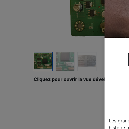
Cliquez pour ouvrir la vue développée.
Les gran
histoire 