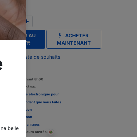
TC
AJOUTER AU
ACHETER
PANIER
MAINTENANT
e
outer à la liste de souhaits
Commandez avant 8h00
édition le jour même.
Louez une carte électronique pour
re télévision pendant que vous faites
 tests, Voir l'
option
Délais de livraison
Assistance dépannages
ne belle
Livraison : 2-3 jours ouvrés