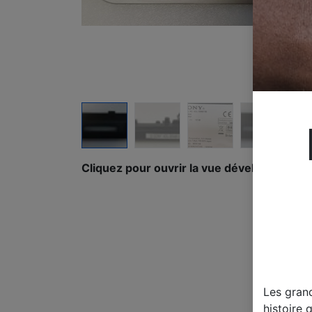
Cliquez pour ouvrir la vue développée.
Les gran
histoire 