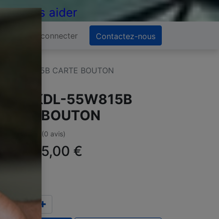
 de vous aider
Se connecter
Contactez-nous
KDL-55W815B CARTE BOUTON
ONY KDL-55W815B
ARTE BOUTON
(0 avis)
ffre :
15,00
€
TC