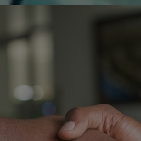
de réparer...Electronique 66 est heureux
0
0
de nous
Contactez-nous
Blog infos
Tous les produits
SONY 
S
C
O
T