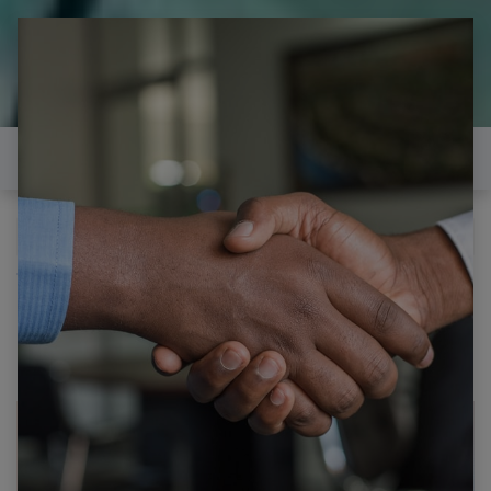
il est temps de
réparer...Electronique 66 est
heureux de vous aider
Contactez-nous
Tous les produits
SAMSUNG UE65KD9000T-1 CARTE MERE BN41-
02504A BN41-02504