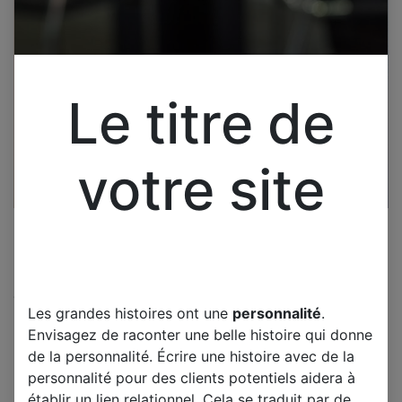
Le titre de
votre site
Cliquez pour ouvrir la vue développée.
Les grandes histoires ont une
personnalité
.
SAMSUNG UE65KD9000T-1
Envisagez de raconter une belle histoire qui donne
CARTE MERE BN41-02504A
de la personnalité. Écrire une histoire avec de la
BN41-02504
personnalité pour des clients potentiels aidera à
établir un lien relationnel. Cela se traduit par de