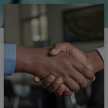
il est temps de
réparer...Electronique 66 est
heureux de vous aider
Contactez-nous
Tous les produits
SCHNEIDER SCLED32SC350EL HAUT PARLEUR