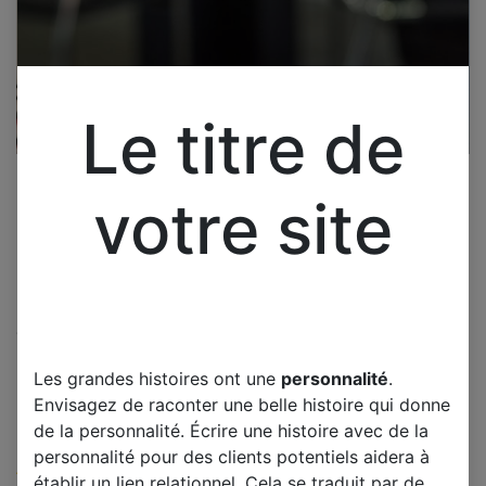
Le titre de
votre site
Cliquez pour ouvrir la vue développée.
SCHNEIDER
Les grandes histoires ont une
personnalité
.
SCLED32SC350EL HAUT
Envisagez de raconter une belle histoire qui donne
PARLEUR
de la personnalité. Écrire une histoire avec de la
personnalité pour des clients potentiels aidera à
(0 avis)
établir un lien relationnel. Cela se traduit par de