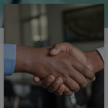
il est temps de
réparer...Electronique 66 est
heureux de vous aider
Contactez-nous
Tous les produits
SAMSUNG LE27T51B/C CARTE MERE