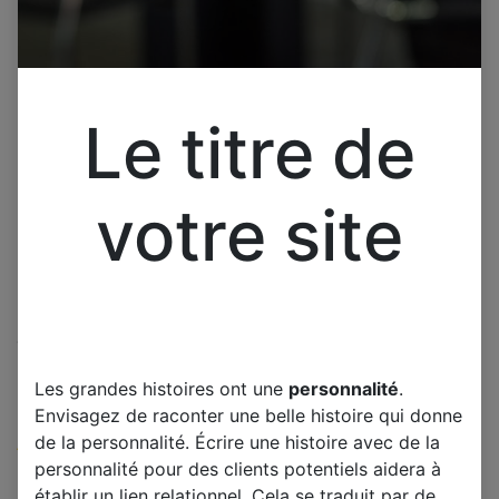
Le titre de
votre site
Cliquez pour ouvrir la vue développée.
SAMSUNG LE27T51B/C
Les grandes histoires ont une
personnalité
.
CARTE MERE
Envisagez de raconter une belle histoire qui donne
de la personnalité. Écrire une histoire avec de la
(0 avis)
personnalité pour des clients potentiels aidera à
Offre :
30,00
€
établir un lien relationnel. Cela se traduit par de