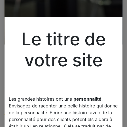
Le titre de
votre site
Cliquez pour ouvrir la vue développée.
DUAL DL-TQL55UHD001
Les grandes histoires ont une
personnalité
.
PIEDS SUPPORT
Envisagez de raconter une belle histoire qui donne
de la personnalité. Écrire une histoire avec de la
(0 avis)
personnalité pour des clients potentiels aidera à
Offre :
15,00
€
établir un lien relationnel. Cela se traduit par de