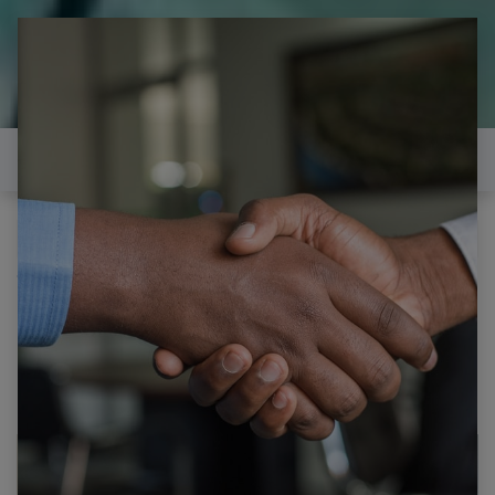
il est temps de
réparer...Electronique 66 est
heureux de vous aider
Contactez-nous
Tous les produits
DUAL DL-TQL55UHD001 PIEDS SUPPORT