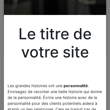
Le titre de
votre site
Cliquez pour ouvrir la vue développée.
Les grandes histoires ont une
personnalité
.
SONY KDL37P300 CARTE
Envisagez de raconter une belle histoire qui donne
ALIMENTATION 1-874-219-14
de la personnalité. Écrire une histoire avec de la
personnalité pour des clients potentiels aidera à
(0 avis)
établir un lien relationnel. Cela se traduit par de