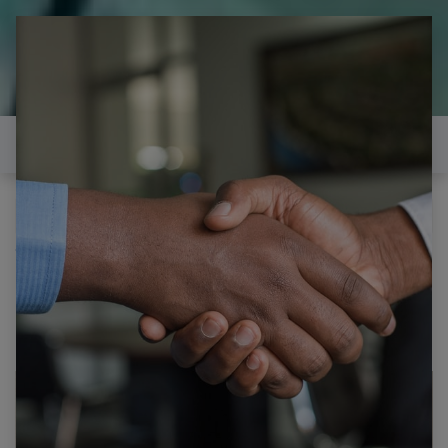
il est temps de
réparer...Electronique 66 est
heureux de vous aider
Contactez-nous
Tous les produits
SONY KDL37P300 CARTE ALIMENTATION 1-874-
219-14