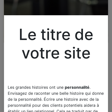
Le titre de
votre site
Cliquez pour ouvrir la vue développée.
Les grandes histoires ont une
personnalité
.
PHILIPS 42PFP5532D-12
Envisagez de raconter une belle histoire qui donne
CARTE Y LJ41-05134A R1.6
de la personnalité. Écrire une histoire avec de la
42HD W2 PLUS Y-MAIN
personnalité pour des clients potentiels aidera à
établir un lien relationnel. Cela se traduit par de