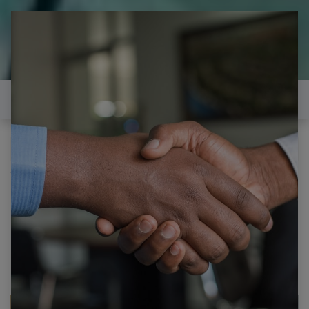
il est temps de
réparer...Electronique 66 est
heureux de vous aider
Contactez-nous
Tous les produits
PHILIPS 42PFP5532D-12 CARTE Y LJ41-05134A
R1.6 42HD W2 PLUS Y-MAIN