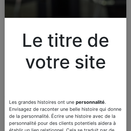
Le titre de
votre site
Cliquez pour ouvrir la vue développée.
Les grandes histoires ont une
personnalité
.
LG 47LB630V CARTE
Envisagez de raconter une belle histoire qui donne
ALIMENTATION
de la personnalité. Écrire une histoire avec de la
EAX65423801 2.2 REV 2.1
personnalité pour des clients potentiels aidera à
établir un lien relationnel. Cela se traduit par de