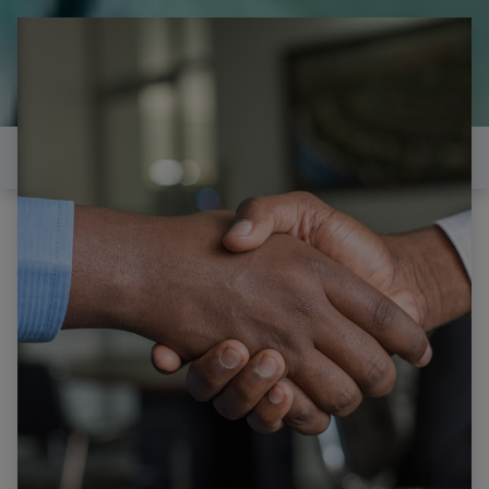
il est temps de
réparer...Electronique 66 est
heureux de vous aider
Contactez-nous
Tous les produits
LG 47LB630V CARTE ALIMENTATION
EAX65423801 2.2 REV 2.1